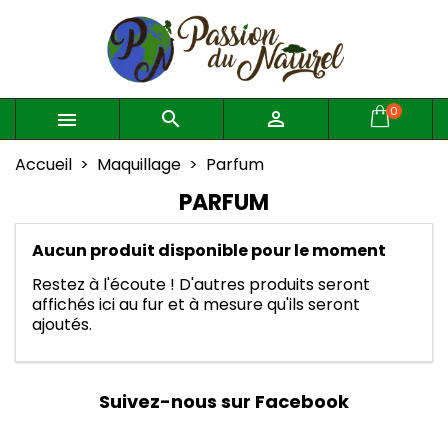
×
×
×
×
Mes listes d'envies
((modalTitle))
Créer une liste d'envies
Connexion
((confirmMessage))
Vous devez être connecté pour ajouter des produits
Créer une nouvelle liste
add_circle_outline
Nom de la liste d'envies
à votre liste d'envies.
0



((cancelText))
((modalDeleteText))
Accueil
Maquillage
Parfum
Annuler
Connexion
PARFUM
Annuler
Créer une liste d'envies
Aucun produit disponible pour le moment
Restez à l'écoute ! D'autres produits seront
affichés ici au fur et à mesure qu'ils seront
ajoutés.
Suivez-nous sur Facebook