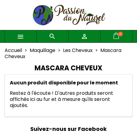
×
×
×
×
Mes listes d'envies
((modalTitle))
Créer une liste d'envies
Connexion
((confirmMessage))
Vous devez être connecté pour ajouter des produits
Créer une nouvelle liste
add_circle_outline
Nom de la liste d'envies
à votre liste d'envies.
0



((cancelText))
((modalDeleteText))
Accueil
Maquillage
Les Cheveux
Mascara
Annuler
Connexion
Cheveux
Annuler
Créer une liste d'envies
MASCARA CHEVEUX
Aucun produit disponible pour le moment
Restez à l'écoute ! D'autres produits seront
affichés ici au fur et à mesure qu'ils seront
ajoutés.
Suivez-nous sur Facebook