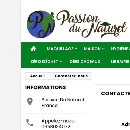
M
(
C
C
((
Vo
add_circle_outline
No
d'e
ACCUEIL
MAQUILLAGE
MAISON
HYGIÈNE 
ZÉRO DÉCHET
IDÉES CADEAUX
LIBRAIRIE
Accueil
Contactez-nous
INFORMATIONS
CONTACT
Passion Du Naturel

France
Appelez-nous :

Adr
0658034072