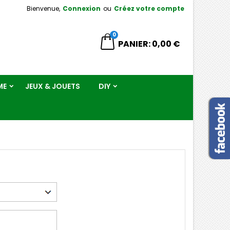
Bienvenue,
Connexion
ou
Créez votre compte
×
×
×
×
0
hercher
PANIER
0,00 €
ME
JEUX & JOUETS
DIY
)
n
s