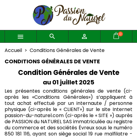
×
×
×
×
Mes listes d'envies
((modalTitle))
Créer une liste d'envies
Connexion
((confirmMessage))
Vous devez être connecté pour ajouter des produits
Créer une nouvelle liste
add_circle_outline
Nom de la liste d'envies
à votre liste d'envies.
0



((cancelText))
((modalDeleteText))
Accueil
Conditions Générales de Vente
Annuler
Connexion
CONDITIONS GÉNÉRALES DE VENTE
Annuler
Créer une liste d'envies
Condition Générales de Vente
au 01 juillet 2025
Les présentes conditions générales de vente (ci-
après les «Conditions Générales») s’appliquent à
tout achat effectué par un internaute / personne
physique (ci-après le « CLIENT») sur le site Internet
passion-du-naturel.com (ci-après le « SITE ») auprès
de PASSION du NATUREL SAS immatriculée au registre
du commerce et des sociétés Évreux sous le numéro
850 181 116, ayant son siège social 19 rue malfilatre -