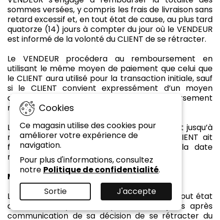
sommes versées, y compris les frais de livraison sans
retard excessif et, en tout état de cause, au plus tard
quatorze (14) jours à compter du jour où le VENDEUR
est informé de la volonté du CLIENT de se rétracter.
Le VENDEUR procédera au remboursement en
utilisant le même moyen de paiement que celui que
le CLIENT aura utilisé pour la transaction initiale, sauf
si le CLIENT convient expressément d’un moyen
différent, en tout état de cause, ce remboursement
Cookies
n’occasionnera pas de frais pour le client.
Ce magasin utilise des cookies pour
Le VENDEUR peut différer le remboursement jusqu’à
améliorer votre expérience de
réception du bien ou jusqu’à ce que le CLIENT ait
navigation.
fourni une preuve d’expédition du bien, la date
retenue étant celle du premier de ces faits.
Pour plus d'informations, consultez
notre
Politique de confidentialité
.
Modalités de retour
Sortie
J'accepte
Le CLIENT devra, sans retard excessif et, en tout état
de cause, au plus tard quatorze (14) jours après
communication de sa décision de se rétracter du