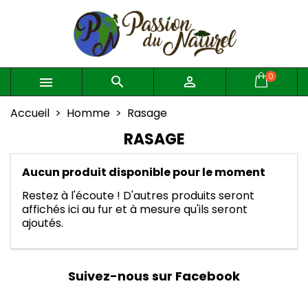
×
×
×
×
Mes listes d'envies
((modalTitle))
Créer une liste d'envies
Connexion
((confirmMessage))
Vous devez être connecté pour ajouter des produits
Créer une nouvelle liste
add_circle_outline
Nom de la liste d'envies
à votre liste d'envies.
0



((cancelText))
((modalDeleteText))
Accueil
Homme
Rasage
Annuler
Connexion
RASAGE
Annuler
Créer une liste d'envies
Aucun produit disponible pour le moment
Restez à l'écoute ! D'autres produits seront
affichés ici au fur et à mesure qu'ils seront
ajoutés.
Suivez-nous sur Facebook