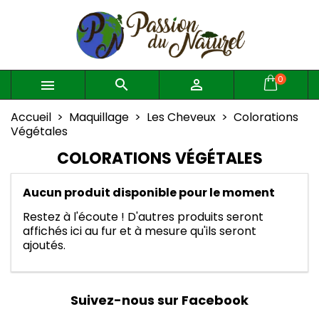
×
×
×
×
Mes listes d'envies
((modalTitle))
Créer une liste d'envies
Connexion
((confirmMessage))
Vous devez être connecté pour ajouter des produits
Créer une nouvelle liste
add_circle_outline
Nom de la liste d'envies
à votre liste d'envies.
0



((cancelText))
((modalDeleteText))
Accueil
Maquillage
Les Cheveux
Colorations
Annuler
Connexion
Végétales
Annuler
Créer une liste d'envies
COLORATIONS VÉGÉTALES
Aucun produit disponible pour le moment
Restez à l'écoute ! D'autres produits seront
affichés ici au fur et à mesure qu'ils seront
ajoutés.
Suivez-nous sur Facebook